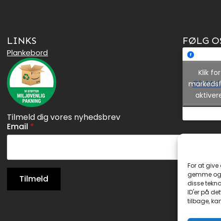
LINKS
FØLG O
Plankebord
Klik f
Gh Møbl
markedsf
aktiver
Tilmeld dig vores nyhedsbrev
Email
*
For at give
gemme og/e
Tilmeld
disse tekno
ID'er på de
tilbage, ka