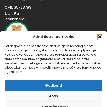
CVR: 35738789
LINKS
Plankebord
Administrer samtykke
For at give dig de bedste oplevelser bruger vi teknologier som
Tilmeld dig vores nyhedsbrev
cookies til at gemme og/eller få adgang til enhedsoplysninger.
Email
*
Hvis du giver dit samtykke til disse teknologier, kan vi behandle
data som f.eks. browsingadfærd eller unikke ID'er på dette
websted. Hvis du ikke giver dit samtykke eller trækker dit samtykke
tilbage, kan det have en negativ indvirkning på visse funktioner og
egenskaber.
Tilmeld
Godkend
FØLG OS PÅ FACEBOOK
Afvis
Klik for at acceptere
Se præferencer