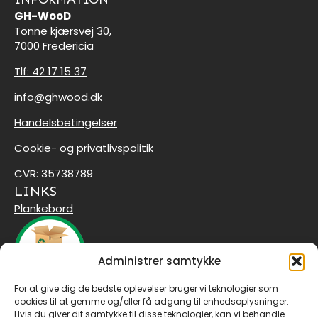
GH-WooD
Tonne kjærsvej 30,
7000 Fredericia
Tlf: 42 17 15 37
info@ghwood.dk
Handelsbetingelser
Cookie- og privatlivspolitik
CVR: 35738789
LINKS
Plankebord
Administrer samtykke
For at give dig de bedste oplevelser bruger vi teknologier som
Tilmeld dig vores nyhedsbrev
cookies til at gemme og/eller få adgang til enhedsoplysninger.
Email
*
Hvis du giver dit samtykke til disse teknologier, kan vi behandle