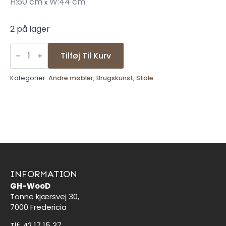
H:60 cm
W:44 cm
x
2 på lager
Cool
stor
Tilføj Til Kurv
loftpendel
-
blank
Kategorier:
Andre møbler
,
Brugskunst
,
Stole
antal
INFORMATION
GH-WooD
Tonne kjærsvej 30,
7000 Fredericia
Tlf: 42 17 15 37