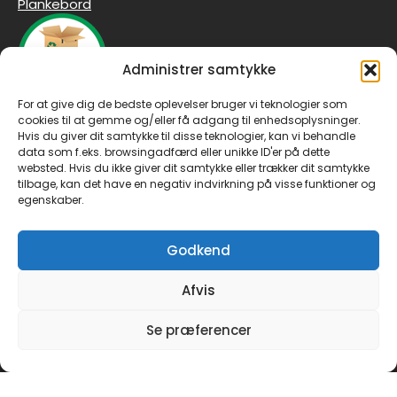
Plankebord
Administrer samtykke
For at give dig de bedste oplevelser bruger vi teknologier som
Tilmeld dig vores nyhedsbrev
cookies til at gemme og/eller få adgang til enhedsoplysninger.
Email
*
Hvis du giver dit samtykke til disse teknologier, kan vi behandle
data som f.eks. browsingadfærd eller unikke ID'er på dette
websted. Hvis du ikke giver dit samtykke eller trækker dit samtykke
tilbage, kan det have en negativ indvirkning på visse funktioner og
egenskaber.
Tilmeld
Godkend
FØLG OS PÅ FACEBOOK
Afvis
Klik for at acceptere
Se præferencer
Gh Møbler Fredericia
markedsføring cookies og
aktivere dette indhold