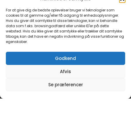
For at give dig de bedste oplevelser bruger vi teknologier som
Tilmeld dig vores nyhedsbrev
cookies til at gemme og/eller få adgang til enhedsoplysninger.
Email
*
Hvis du giver dit samtykke til disse teknologier, kan vi behandle
data som f.eks. browsingadfærd eller unikke ID'er på dette
websted. Hvis du ikke giver dit samtykke eller trækker dit samtykke
tilbage, kan det have en negativ indvirkning på visse funktioner og
egenskaber.
Tilmeld
Godkend
FØLG OS PÅ FACEBOOK
Afvis
Klik for at acceptere
Se præferencer
Gh Møbler Fredericia
markedsføring cookies og
aktivere dette indhold
Copyright © 2025 | Lavet af
GreenWebdesign