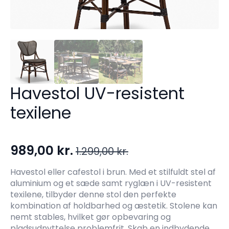
Havestol UV-resistent
texilene
989,00
kr.
1.299,00
kr.
Den
Den
oprindelige
aktuelle
Havestol eller cafestol i brun. Med et stilfuldt stel af
aluminium og et sæde samt ryglæn i UV-resistent
pris
pris
texilene, tilbyder denne stol den perfekte
var:
er:
kombination af holdbarhed og æstetik. Stolene kan
1.299,00 kr..
989,00 kr..
nemt stables, hvilket gør opbevaring og
pladsudnyttelse problemfrit. Skab en indbydende