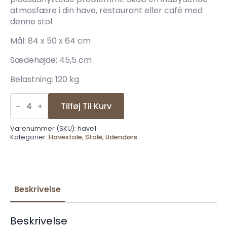
atmosfære i din have, restaurant eller café med
denne stol
Mål: 84 x 50 x 64 cm
Sædehøjde: 45,5 cm
Belastning: 120 kg
Havestol
UV-
Tilføj Til Kurv
resistent
texilene
antal
Varenummer (SKU):
have1
Kategorier:
Havestole
,
Stole
,
Udendørs
Beskrivelse
Beskrivelse