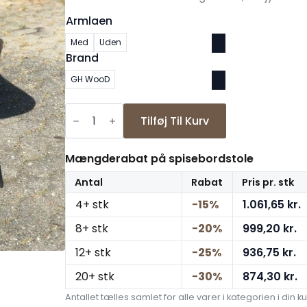
Armlaen
Med
Uden
Brand
GH WooD
Spisestol
baseball
Tilføj Til Kurv
brun
microfiber
antal
Mængderabat på spisebordstole
Antal
Rabat
Pris pr. stk
4+ stk
−15%
1.061,65
kr.
8+ stk
−20%
999,20
kr.
12+ stk
−25%
936,75
kr.
20+ stk
−30%
874,30
kr.
Antallet tælles samlet for alle varer i kategorien i din ku