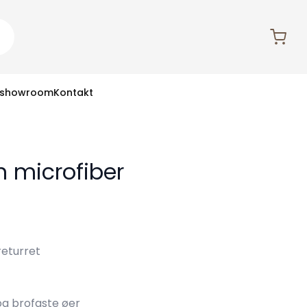
 showroom
Kontakt
n microfiber
returret
 og brofaste øer