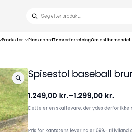
Products
search
Produkter
Plankebord
Tømrerforretning
Om os
Ubemandet
Spisestol baseball bru
1.249,00
kr.
–
1.299,00
kr.
Prisinterval:
1.249,00 kr.
Dette er en skaffevare, der ydes derfor ikke 
til
1.299,00 kr.
Pris for kantstens levering er 699,- til jylland