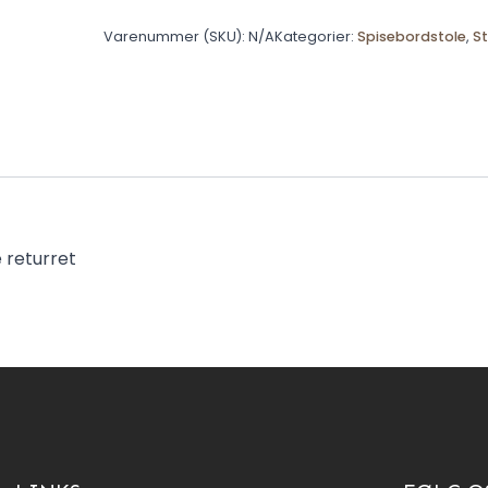
Varenummer (SKU):
N/A
Kategorier:
Spisebordstole
,
St
e returret